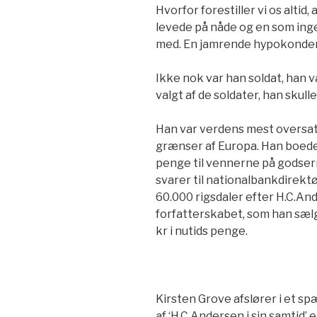
Hvorfor forestiller vi os altid, 
levede på nåde og en som in
med. En jamrende hypokonder,
Ikke nok var han soldat, han 
valgt af de soldater, han skul
Han var verdens mest oversatte
grænser af Europa. Han boede 
penge til vennerne på godsern
svarer til nationalbankdirektø
60.000 rigsdaler efter H.C.An
forfatterskabet, som han sælger
kr i nutids penge.
Kirsten Grove afslører i et s
af ‘H.C.Andersen i sin samtid