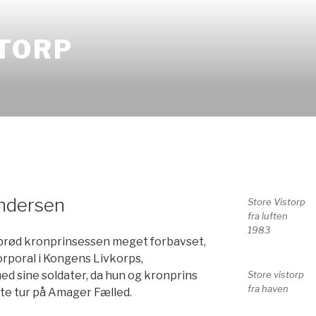
STORP
ndersen
Store Vistorp
fra luften
1983
dbrød kronprinsessen meget forbavset,
rporal i Kongens Livkorps,
Store vistorp
 sine soldater, da hun og kronprins
fra haven
rte tur på Amager Fælled.