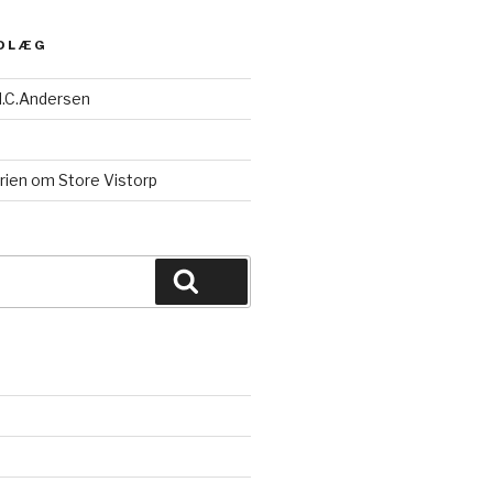
NDLÆG
.C.Andersen
rien om Store Vistorp
Søg