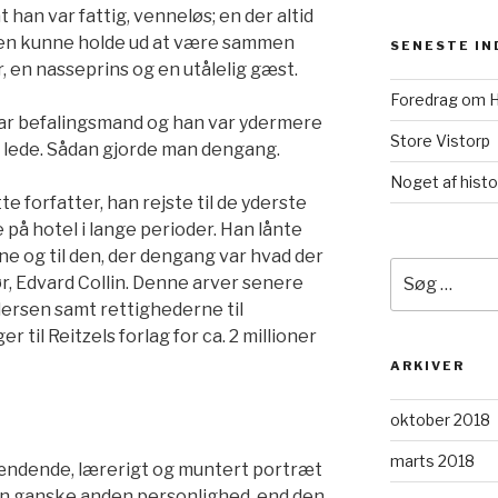
at han var fattig, venneløs; en der altid
gen kunne holde ud at være sammen
SENESTE I
 en nasseprins og en utålelig gæst.
Foredrag om H
var befalingsmand og han var ydermere
Store Vistorp
le lede. Sådan gjorde man dengang.
Noget af histo
 forfatter, han rejste til de yderste
på hotel i lange perioder. Han lånte
e og til den, der dengang var hvad der
Søg
r, Edvard Collin. Denne arver senere
efter:
dersen samt rettighederne til
 til Reitzels forlag for ca. 2 millioner
ARKIVER
oktober 2018
marts 2018
pændende, lærerigt og muntert portræt
’ en ganske anden personlighed, end den