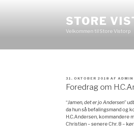
Videre
til
STORE VI
indhold
Velkommen til Store Vistorp
UDGIVET
31. OKTOBER 2018
AF
ADMIN
DEN
Foredrag om H.C.A
“
Jamen, det er jo Andersen
” u
da hun så befalingsmand og ko
H.C.Andersen, kommandere med
Christian – senere Chr. 8 – kø