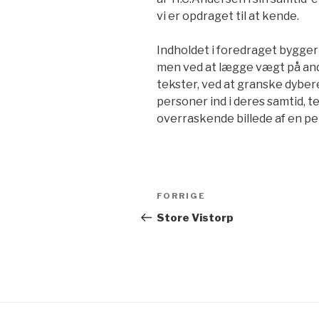
vi er opdraget til at kende.
Indholdet i foredraget bygger
men ved at lægge vægt på and
tekster, ved at granske dybe
personer ind i deres samtid, t
overraskende billede af en per
Indlægsnavigation
Forrige
FORRIGE
indlæg
Store Vistorp